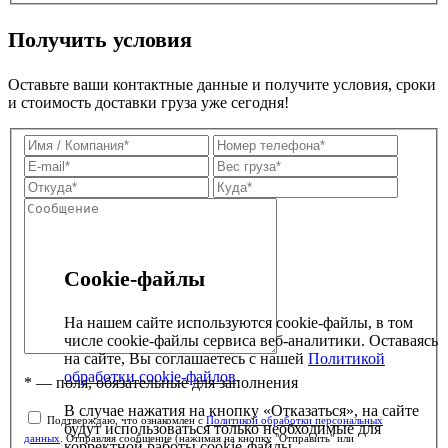
Получить условия
Оставьте ваши контактные данные и получите условия, сроки
и стоимость доставки груза уже сегодня!
Cookie-файлы
На нашем сайте используются cookie-файлы, в том
числе cookie-файлы сервиса веб-аналитики. Оставаясь
на сайте, Вы соглашаетесь с нашей
Политикой
обработки cookie-файлов
.
* — поля, обязательные для заполнения
В случае нажатия на кнопку «Отказаться», на сайте
Подтверждаю, что ознакомлен с
Политикой обработки персональных
будут использоваться только необходимые для
данных
. Отправляя сообщение (нажимая на кнопку "Отправить" или
корректной работы cookie-файлы.