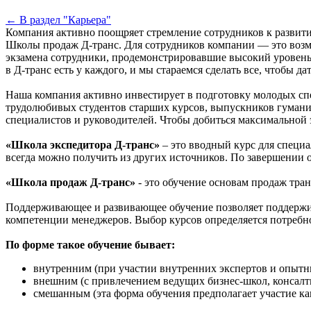
← В раздел "Карьера"
Компания активно поощряет стремление сотрудников к развити
Школы продаж Д-транс. Для сотрудников компании — это возмо
экзамена сотрудники, продемонстрировавшие высокий уровень 
в Д-транс есть у каждого, и мы стараемся сделать все, чтобы 
Наша компания активно инвестирует в подготовку молодых спе
трудолюбивых студентов старших курсов, выпускников гумани
специалистов и руководителей. Чтобы добиться максимальной 
«Школа экспедитора Д-транс»
– это вводный курс для специ
всегда можно получить из других источников. По завершении 
«Школа продаж Д-транс»
- это обучение основам продаж тра
Поддерживающее и развивающее обучение позволяет поддержи
компетенции менеджеров. Выбор курсов определяется потребн
По форме такое обучение бывает:
внутренним (при участии внутренних экспертов и опытн
внешним (с привлечением ведущих бизнес-школ, консалт
смешанным (эта форма обучения предполагает участие ка