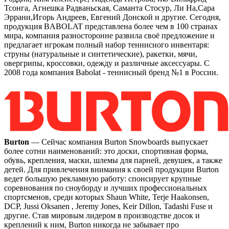
Тсонга, Агнешка Радваньская, Саманта Стосур, Ли На,Сара
Эррани,Игорь Андреев, Евгений Донской и другие. Сегодня,
продукция BABOLAT представлена более чем в 100 странах
мира, компания разносторонне развила своё предложение и
предлагает игрокам полный набор теннисного инвентаря:
струны (натуральные и синтетические), ракетки, мячи,
овергрипы, кроссовки, одежду и различные аксессуары. С
2008 года компания Babolat - теннисный бренд №1 в России.
Burton
— Сейчас компания Burton Snowboards выпускает
более сотни наименований: это доски, спортивная форма,
обувь, крепления, маски, шлемы для парней, девушек, а также
детей. Для привлечения внимания к своей продукции Burton
ведет большую рекламную работу: спонсирует крупные
соревнования по сноуборду и лучших профессиональных
спортсменов, среди которых Shaun White, Terje Haakonsen,
DCP, Jussi Oksanen , Jeremy Jones, Keir Dillon, Tadashi Fuse и
другие. Став мировым лидером в производстве досок и
креплений к ним, Burton никогда не забывает про