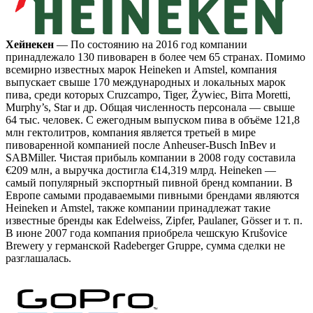
Хейнекен
— По состоянию на 2016 год компании
принадлежало 130 пивоварен в более чем 65 странах. Помимо
всемирно известных марок Heineken и Amstel, компания
выпускает свыше 170 международных и локальных марок
пива, среди которых Cruzcampo, Tiger, Żywiec, Birra Moretti,
Murphy’s, Star и др. Общая численность персонала — свыше
64 тыс. человек. С ежегодным выпуском пива в объёме 121,8
млн гектолитров, компания является третьей в мире
пивоваренной компанией после Anheuser-Busch InBev и
SABMiller. Чистая прибыль компании в 2008 году составила
€209 млн, а выручка достигла €14,319 млрд. Heineken —
самый популярный экспортный пивной бренд компании. В
Европе самыми продаваемыми пивными брендами являются
Heineken и Amstel, также компании принадлежат такие
известные бренды как Edelweiss, Zipfer, Paulaner, Gösser и т. п.
В июне 2007 года компания приобрела чешскую Krušovice
Brewery у германской Radeberger Gruppe, сумма сделки не
разглашалась.