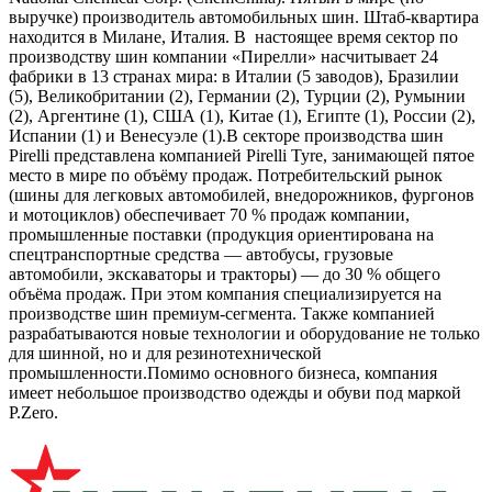
выручке) производитель автомобильных шин. Штаб-квартира
находится в Милане, Италия. В настоящее время сектор по
производству шин компании «Пирелли» насчитывает 24
фабрики в 13 странах мира: в Италии (5 заводов), Бразилии
(5), Великобритании (2), Германии (2), Турции (2), Румынии
(2), Аргентине (1), США (1), Китае (1), Египте (1), России (2),
Испании (1) и Венесуэле (1).В секторе производства шин
Pirelli представлена компанией Pirelli Tyre, занимающей пятое
место в мире по объёму продаж. Потребительский рынок
(шины для легковых автомобилей, внедорожников, фургонов
и мотоциклов) обеспечивает 70 % продаж компании,
промышленные поставки (продукция ориентирована на
спецтранспортные средства — автобусы, грузовые
автомобили, экскаваторы и тракторы) — до 30 % общего
объёма продаж. При этом компания специализируется на
производстве шин премиум-сегмента. Также компанией
разрабатываются новые технологии и оборудование не только
для шинной, но и для резинотехнической
промышленности.Помимо основного бизнеса, компания
имеет небольшое производство одежды и обуви под маркой
P.Zerо.