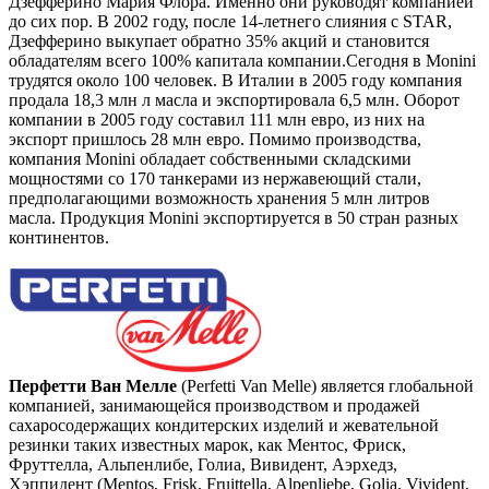
Дзефферино Мария Флора. Именно они руководят компанией
до сих пор. В 2002 году, после 14-летнего слияния с STAR,
Дзефферино выкупает обратно 35% акций и становится
обладателям всего 100% капитала компании.Сегодня в Monini
трудятся около 100 человек. В Италии в 2005 году компания
продала 18,3 млн л масла и экспортировала 6,5 млн. Оборот
компании в 2005 году составил 111 млн евро, из них на
экспорт пришлось 28 млн евро. Помимо производства,
компания Monini обладает собственными складскими
мощностями со 170 танкерами из нержавеющий стали,
предполагающими возможность хранения 5 млн литров
масла. Продукция Monini экспортируется в 50 стран разных
континентов.
Перфетти Ван Мелле
(Perfetti Van Melle) является глобальной
компанией, занимающейся производством и продажей
сахаросодержащих кондитерских изделий и жевательной
резинки таких известных марок, как Ментос, Фриск,
Фруттелла, Альпенлибе, Голиа, Вивидент, Аэрхедз,
Хэппидент (Mentos, Frisk, Fruittella, Alpenliebe, Golia, Vivident,