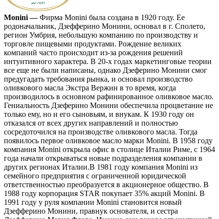
Monini —
Фирма Monini была создана в 1920 году. Ее
родоначальник, Дзефферино Монини, основал в г. Сполето,
регион Умбрия, небольшую компанию по производству и
торговле пищевыми продуктами. Рождение великих
компаний часто происходит из-за рождения решений
интуитивного характера. В 20-х годах маркетинговые теории
все еще не были написаны, однако Дзеферино Монини смог
предугадать требования рынка, и основал производство
оливкового масла Экстра Вержин в то время, когда
производилось в основном рафинированное оливковое масло.
Гениальность Дзеферино Монини обеспечила процветание не
только ему, но и его сыновьям, и внукам. К 1930 году он
отказался от всех других направлений и полностью
сосредоточился на производстве оливкового масла. Тогда
появилось первое оливковое масло марки Monini. В 1958 году
компания Monini открыла офис в столице Италии Риме, с 1964
года начали открываться новые подразделения компании в
других регионах Италии.В 1981 году компания Monini из
семейного предприятия с ограниченной юридической
ответственностью преобразуется в акционерное общество. В
1988 году корпорация STAR покупает 35% акций Monini. В
1991 году у руля компании Monini становится новый
Дзефферино Монини, правнук основателя, и сестра