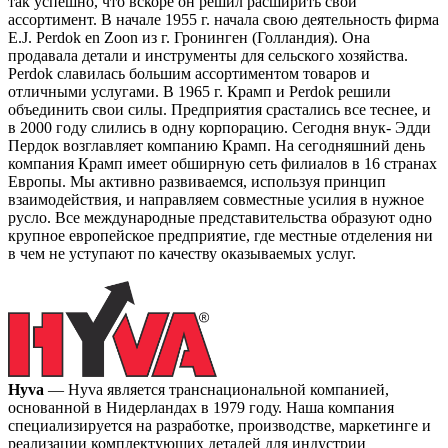
так успешно, что вскоре он решил расширить свой
ассортимент. В начале 1955 г. начала свою деятельность фирма
E.J. Perdok en Zoon из г. Гронинген (Голландия). Она
продавала детали и инструменты для сельского хозяйства.
Perdok славилась большим ассортиментом товаров и
отличными услугами. В 1965 г. Крамп и Perdok решили
объединить свои силы. Предприятия срастались все теснее, и
в 2000 году слились в одну корпорацию. Сегодня внук- Эдди
Пердок возглавляет компанию Крамп. На сегодняшний день
компания Крамп имеет обширную сеть филиалов в 16 странах
Европы. Мы активно развиваемся, используя принцип
взаимодействия, и направляем совместные усилия в нужное
русло. Все международные представительства образуют одно
крупное европейское предприятие, где местные отделения ни
в чем не уступают по качеству оказываемых услуг.
Hyva
— Hyva является транснациональной компанией,
основанной в Нидерландах в 1979 году. Наша компания
специализируется на разработке, производстве, маркетинге и
реализации комплектующих деталей для индустрии