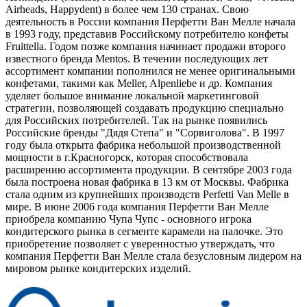
Airheads, Happydent) в более чем 130 странах. Свою
деятельность в России компания Перфетти Ван Мелле начала
в 1993 году, представив Российскому потребителю конфеты
Fruittella. Годом позже компания начинает продажи второго
известного бренда Меntos. В течении последующих лет
ассортимент компании пополнился не менее оригинальными
конфетами, такими как Meller, Alpenliebe и др. Компания
уделяет большое внимание локальной маркетинговой
стратегии, позволяющей создавать продукцию специально
для Российских потребителей. Так на рынке появились
Российские бренды "Дядя Степа" и "Сорвиголова". В 1997
году была открыта фабрика небольшой производственной
мощности в г.Красногорск, которая способствовала
расширению ассортимента продукции. В сентябре 2003 года
была построена новая фабрика в 13 км от Москвы. Фабрика
стала одним из крупнейших производств Perfetti Van Melle в
мире. В июне 2006 года компания Перфетти Ван Мелле
приобрела компанию Чупа Чупс - основного игрока
кондитерского рынка в сегменте карамели на палочке. Это
приобретение позволяет с уверенностью утверждать, что
компания Перфетти Ван Мелле стала безусловным лидером на
мировом рынке кондитерских изделий.