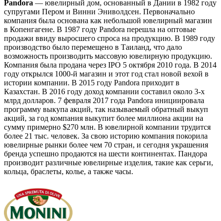
Pandora
— ювелирный дом, основанный в Дании в 1982 году
супругами Пером и Винни Эниволдсен. Первоначально
компания была основана как небольшой ювелирный магазин
в Копенгагене. В 1987 году Pandora перешла на оптовые
продажи ввиду выросшего спроса на продукцию. В 1989 году
производство было перемещено в Таиланд, что дало
возможность производить массовую ювелирную продукцию.
Компания была продана через IPO 5 октября 2010 года. В 2014
году открылся 1000-й магазин и этот год стал новой вехой в
истории компании. В 2015 году Pandora приходит в
Казахстан. В 2016 году доход компании составил около 3-х
млрд долларов. 7 февраля 2017 года Pandora инициировала
программу выкупа акций, так называемый обратный выкуп
акций, за год компания выкупит более миллиона акции на
сумму примерно $270 млн. В ювелирной компании трудится
более 21 тыс. человек. За свою историю компания покорила
ювелирные рынки более чем 70 стран, и сегодня украшения
бренда успешно продаются на шести континентах. Пандора
производит различные ювелирные изделия, такие как серьги,
кольца, браслеты, колье, а также часы.