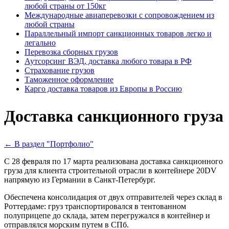
любой страны от 150кг
Международные авиаперевозки с сопровождением из
любой страны
Параллельный импорт санкционных товаров легко и
легально
Перевозка сборных грузов
Аутсорсинг ВЭД, доставка любого товара в РФ
Страхование грузов
Таможенное оформление
Карго доставка товаров из Европы в Россию
Доставка санкционного груза
← В раздел "Портфолио"
С 28 февраля по 17 марта реализована доставка санкционного
груза для клиента строительной отрасли в контейнере 20DV
напрямую из Германии в Санкт-Петербург.
Обеспечена консолидация от двух отправителей через склад в
Роттердаме: груз транспортировался в тентованном
полуприцепе до склада, затем перегружался в контейнер и
отправлялся морским путем в СПб.