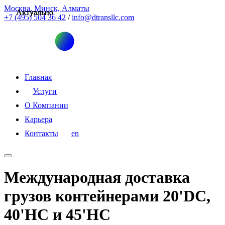
Москва, Минск, Алматы
Актуально
Актуально
Актуально
+7 (495) 504 36 42
/
info@dtransllc.com
Главная
Услуги
О Компании
Карьера
Контакты
en
Международная доставка
грузов контейнерами 20'DC,
40'HC и 45'HC