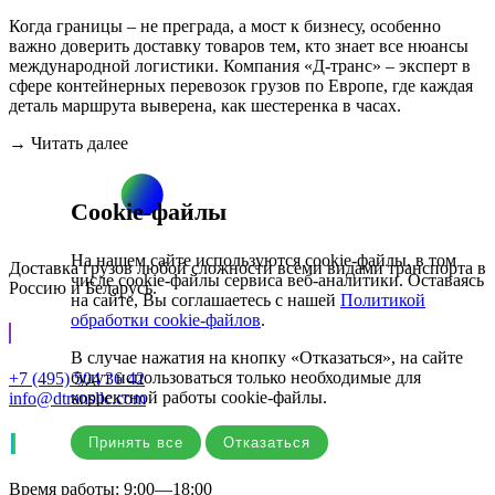
Когда границы – не преграда, а мост к бизнесу, особенно
важно доверить доставку товаров тем, кто знает все нюансы
международной логистики. Компания «Д-транс» – эксперт в
сфере контейнерных перевозок грузов по Европе, где каждая
деталь маршрута выверена, как шестеренка в часах.
→ Читать далее
Cookie-файлы
На нашем сайте используются cookie-файлы, в том
Доставка грузов любой сложности всеми видами транспорта в
числе cookie-файлы сервиса веб-аналитики. Оставаясь
Россию и Беларусь.
на сайте, Вы соглашаетесь с нашей
Политикой
обработки cookie-файлов
.
В случае нажатия на кнопку «Отказаться», на сайте
будут использоваться только необходимые для
+7 (495) 504 36 42
корректной работы cookie-файлы.
info@dtransllc.com
Принять все
Отказаться
Время работы: 9:00—18:00